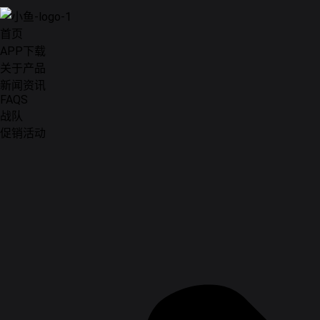
首页
APP下载
关于产品
新闻资讯
FAQS
战队
促销活动