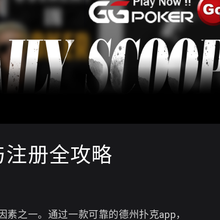
与注册全攻略
因素之一。通过一款可靠的德州扑克app，