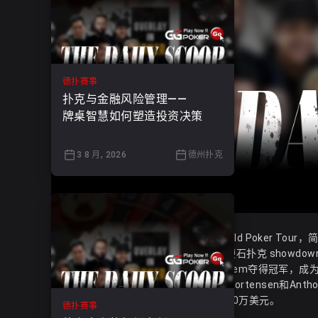
德扑赛事
扑克与金融风险管理——
牌桌智慧如何塑造投资决策
3 8 月, 2026
德州扑克
2016年4月21日，世界扑克巡回赛（World Poker Tou
Hotel & Casino）举行了WPT塞米诺尔硬石扑克 showdown总决赛
在这场赛事中，美国职业牌手Chino Rheem夺得冠军，
Chino Rheem与Gus Hansen、Carlos Mortense
Rheem的WPT职业生涯总奖金已超过340万美元。
德扑赛事