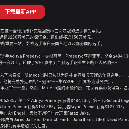
下载最新APP
能够在这一全球顶级扑克巡回赛中三次夺冠的选手极为罕见。
池远超$200万美元的保证金，超出额接近150万美元。
回赛中的重要一站。参赛选手来自美国各地以及部分国际选手，
。
tya Prasetyo，夺得冠军。Prasetyo获得亚军，奖金$484,13
奖金的十倍以上，反映了WPT赛事奖金对选手职业生涯的巨大影响——
s也进入了决赛桌。Mateos当时已被认为是扑克界最具天赋的年轻选手之一
，他将完成扑克界的“三冠王”——集WSOP（世界扑克系列赛）、
赛事冠军于一身。然而，Mateos最终未能如愿，在决赛桌中获得第四名
5，第二名Aditya Prasetyo获得$484,130，第三名Richard Leg
liam Benson获得$154,585，第六名Bryan Piccioli获得$127,905。
 Engel、第七季WPT年度玩家Faraz Jaka、
d Jaffee、Dietrich Fast、Jonathan Little和David Pare
参赛本身即为赛事增加了关注度。