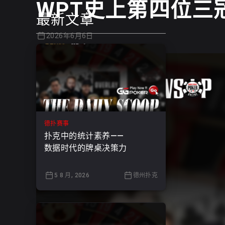
WPT史上第四位三
最新文章
2026年6月6日
德扑赛事
扑克中的统计素养——
数据时代的牌桌决策力
5 8 月, 2026
德州扑克