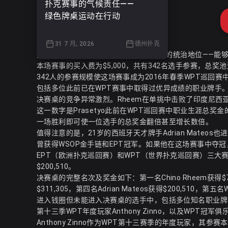
扑克赛事的气候责任——
绿色牌桌运动在行动
31 7 月, 2026
德州扑克
这一成就标志着Rheem在WPT巡回赛中的统治地位——
本场赛事的买入费为$5,000，共有342名选手参赛，总奖
342人的参赛规模使这场赛事成为2016年春季WPT巡
包括多位此前已在WPT赛事中取得过优异成绩的职业牌手
决赛桌的竞争异常激烈。Rheem在单挑中击败了印度尼西亚选手Adi
这一数字是Prasetyo此前在WPT巡回赛中职业生涯总
一场胜利即可使一位选手的总奖金翻倍甚至增长数倍。
值得注意的是，21岁的西班牙天才牌手Adrian Mateo
曾获得WSOP金手链和EPT冠军。如果他在这场赛事中夺冠
EPT（欧洲扑克巡回赛）和WPT（世界扑克巡回赛）三大
$200,510。
决赛桌的完整名次及奖金如下：第一名Chino Rheem获得$705,88
$311,305，第四名Adrian Mateos获得$200,510，第五名Wil
进入钱圈但未能进入决赛桌的选手中，包括多位知名职业牌手：Ari
第十三季WPT年度玩家Anthony Zinno，以及WPT冠军俱乐部成员Jare
Anthony Zinno作为WPT第十三赛季的年度玩家，其