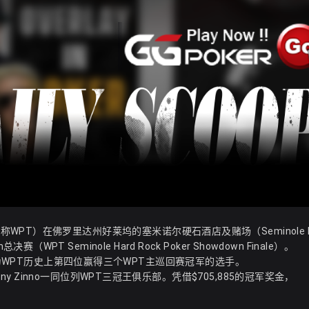
r，简称WPT）在佛罗里达州好莱坞的塞米诺尔硬石酒店及赌场（Seminole Ha
（WPT Seminole Hard Rock Poker Showdown Finale）。
成为WPT历史上第四位赢得三个WPT主巡回赛冠军的选手。
n和Anthony Zinno一同位列WPT三冠王俱乐部。凭借$705,885的冠军奖金，