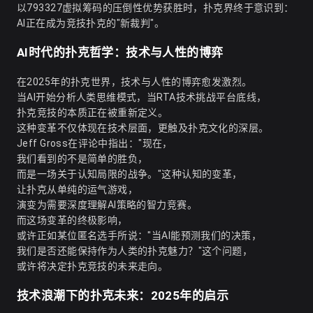
以793327虚拟筹码的压倒性优势获胜时，扑克界终于意识到：
AI正在成为竞技扑克的"新裁判"。
AI时代的扑克哲学：技术与人性的博弈
在2025年的扑克世界，技术与人性的博弈愈发激烈。
当AI开始分析人类思维模式，当RTA技术挑战平台底线，
扑克竞技的本质正在被重新定义。
这种变革不仅体现在技术层面，更触及扑克文化的深层。
Jeff Gross在评论中指出："现在，
我们看到的不是简单的胜负，
而是一场关于认知局限的战争。"这种认知的变革，
让扑克从单纯的运气游戏，
演变为需要深度理解AI策略的智力竞赛。
而这场变革的终极影响，
或许正如某位匿名选手所说："当AI能预测我们的决策，
我们是否还能保持作为人类的扑克魅力？"这个问题，
或许将决定扑克竞技的未来走向。
技术浪潮下的扑克未来：2025年的启示