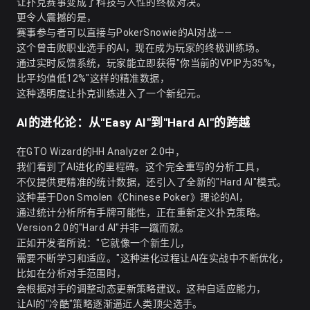
让扑克赛事变成了科技与人性的终极对决。
更令人震撼的是，
赛事参与者可以直接与PokerSnowie的AI对战——
这个曾击败职业选手的AI，现在成为玩家的终极训练场。
通过实时反馈系统，玩家能立即获得"你当前的VPIP为35%，
比平均值低12%"这样的精准数据，
这种透明度让扑克训练进入了一个新纪元。
AI的进化论：从"Easy AI"到"Hard AI"的跨越
在GTO Wizard的HH Analyzer 2.0中，
我们看到了AI进化的里程碑。这个完全重写的分析工具，
不仅提供更精准的统计数据，还引入了全新的"Hard AI"模式。
这种基于Don Smolen《Chinese Poker》理论的AI，
通过统计分析所有手牌可能性，正在重新定义扑克策略。
Version 2.0的"Hard AI"并非一蹴而就。
正如开发者所说："它就像一个新生儿，
需要不断学习和适应。"这种进化过程让AI在实战中不断优化，
比如在分析对手范围时，
会根据对手的调整动态更新策略建议。这种自适应能力，
让AI的"冷酷"策略逐渐逼近人类顶尖选手。