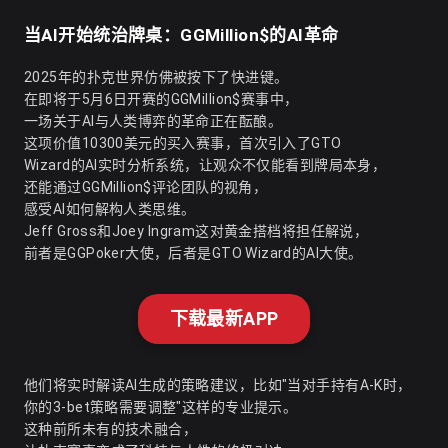
当AI开始统治牌桌：GGMillion$的AI革命
2025年的扑克世界仿佛被按下了快进键。
在即将于5月6日开赛的GGMillion$赛事中，
一场关于AI与人类博弈的革命正在酝酿。
这项价值10300美元的买入赛事，首次引入了GTO
Wizard的AI实时分析系统，让观众不仅能看到牌局本身，
还能通过GGMillion$评论团队的视角，
感受AI如何解构人类思维。
Jeff Gross和Joey Ingram这对黄金搭档将担任解说，
前者是GGPoker大使，后者是GTO Wizard的AI大使。
下载最新APP
他们将实时解读AI生成的策略建议，比如"当对手持有A-K时，
你的3-bet策略需要调整"这样的专业提示。
这种前所未有的技术融合，