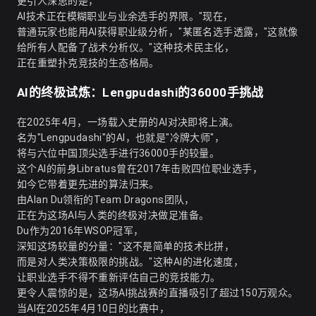
更引人深思的是，
AI技术正在模糊职业与业余选手的界限。"现在，
普通玩家也能用AI获得职业级分析，"某匿名选手透露，"这就像
给所有人配备了战术分析仪。"这种技术民主化，
正在重塑扑克竞技的生态格局。
AI的终极试炼：Lengpudashi的36000手挑战
在2025年4月，一场载入史册的AI对决即将上演。
名为"Lengpudashi"的AI，也就是"冷牌大师"，
将与六位中国顶尖选手进行36000手的较量。
这个AI的前身Libratus曾在2017年击败四位职业选手，
如今它带着更先进的算法归来。
由Alan Du领衔的Team Dragons团队，
正在为这场AI与人类的终极对决做足准备。
Du作为2016年WSOP冠军，
深知这场较量的分量："这不是简单的技术比拼，
而是对人类决策极限的挑战。"这种AI的进化速度，
让职业选手不得不重新评估自己的竞技能力。
更令人震惊的是，这场AI挑战赛的直播吸引了超过150万观众。
当AI在2025年4月10日的比赛中，