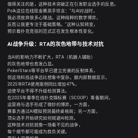
值得关注的是，这种技术突破正在引发职业选手的反思。
Polk这位在线现金赛高手坦言："与AI对战时，
我必须放弃很多心理战。这种纯粹的数学博弈，
反而让我更专注于基础策略。"这种认知转变，
预示着扑克竞技的范式正在发生根本性变化。
AI战争升级：RTA的灰色地带与技术对抗
当AI的影响力不断扩大，RTA（机器人辅助）
的灰色地带也愈发凸显。
PokerStars等平台早已建立完善的反制体系，
但这场科技战争远比想象中复杂。据内部数据显示，
2025年RTA使用案例同比增加47%，
迫使平台不得不升级检测算法。
在2025年春季在线扑克锦标赛（SCOOP）筹备期间，
运营商与选手形成了微妙的博弈。一方面，
赛事方通过AI模拟预测最终桌格局；另一方面，
顶尖选手开始研究如何规避AI检测。
这种技术对抗就像一场看不见的战争，
每个细节都可能成为胜负关键。